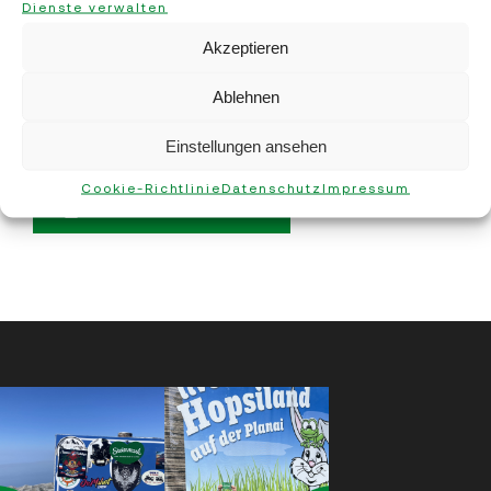
Dienste verwalten
Brauchen Sie noch
Akzeptieren
Sticker?
Ablehnen
Hier geht’s zur Herz-Sticker
Bestellung:
Einstellungen ansehen
Cookie-Richtlinie
Datenschutz
Impressum
JETZT BESTELLEN